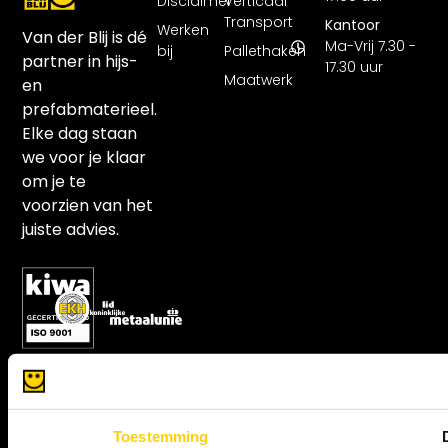
Disclaimer
Verticaal
Transport
Kantoor
Werken
Van der Blij is dé
Ma-Vrij 7.30 -
bij
Pallethaken
partner in hijs-
17.30 uur
Maatwerk
en
prefabmaterieel.
Elke dag staan
we voor je klaar
om je te
voorzien van het
juiste advies.
Toestemming