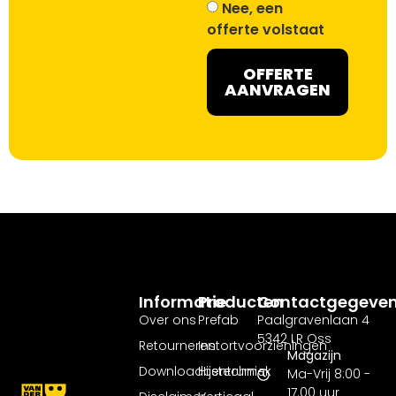
Nee, een
offerte volstaat
OFFERTE
AANVRAGEN
Informatie
Producten
Contactgegeve
Over ons
Prefab
Paalgravenlaan 4
5342 LR Oss
Retourneren
Instortvoorzieningen
Magazijn
Downloadcentrum
Hijstechniek
Ma-Vrij 8:00 -
17.00 uur