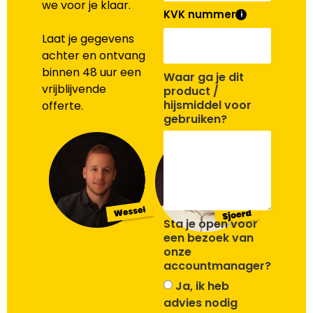
we voor je klaar.
KVK nummer
i
Laat je gegevens
achter en ontvang
binnen 48 uur een
Waar ga je dit
vrijblijvende
product /
hijsmiddel voor
offerte.
gebruiken?
Sta je open voor
een bezoek van
onze
accountmanager?
Ja, ik heb
advies nodig