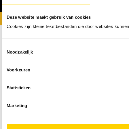
Deze website maakt gebruik van cookies
© 2026 - Van der Blij
Privacy- en Cookiebeleid
Cookies zijn kleine tekstbestanden die door websites kunnen
Toestemmingsselectie
Noodzakelijk
Voorkeuren
Statistieken
Marketing