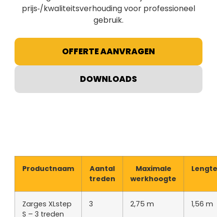
prijs‑/kwaliteitsverhouding voor professioneel
gebruik.
OFFERTE AANVRAGEN
DOWNLOADS
Productnaam
Aantal
Maximale
Lengt
treden
werkhoogte
Zarges XLstep
3
2,75 m
1,56 m
S – 3 treden