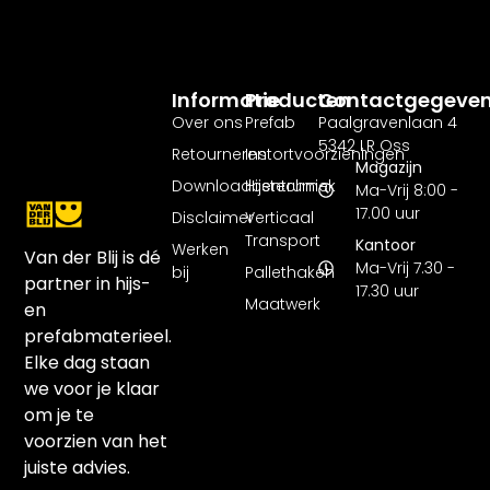
Informatie
Producten
Contactgegeve
Over ons
Prefab
Paalgravenlaan 4
5342 LR Oss
Retourneren
Instortvoorzieningen
Magazijn
Downloadcentrum
Hijstechniek
Ma-Vrij 8:00 -
17.00 uur
Disclaimer
Verticaal
Transport
Kantoor
Werken
Van der Blij is dé
Ma-Vrij 7.30 -
bij
Pallethaken
partner in hijs-
17.30 uur
Maatwerk
en
prefabmaterieel.
Elke dag staan
we voor je klaar
om je te
voorzien van het
juiste advies.