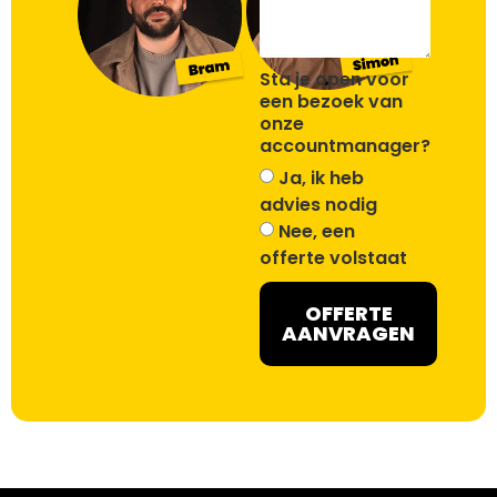
Sta je open voor
een bezoek van
onze
accountmanager?
Ja, ik heb
advies nodig
Nee, een
offerte volstaat
OFFERTE
AANVRAGEN