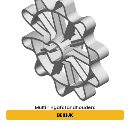
Multi ringafstandhouders
BEKIJK