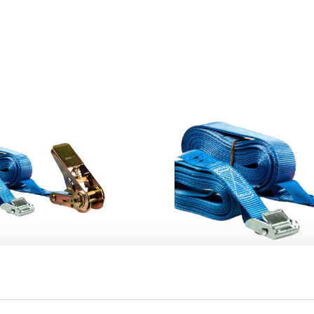
loze spanbanden
Complete span
BEKIJK
BEKIJK