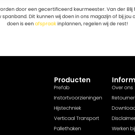
orden door een gecertificeerd keurmeester. Van der Bli
spanband. Dit kunnen wij doen in ons magazijn of bij jou o
doen is een
afspraak
inplannen, regelen wij de rest!
Producten
Inform
Prefab
Over ons
Instortvoorzieningen
Retourne
Hijstechniek
Downloa
Verticaal Transport
Disclaime
Pallethaken
Werken bi