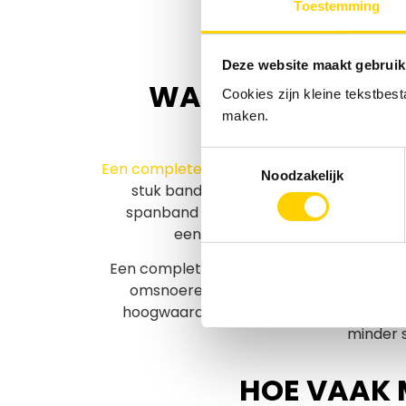
Toestemming
Deze website maakt gebruik
WAT IS HET VERS
Cookies zijn kleine tekstbes
maken.
Toestemmingsselectie
Een complete spanband
wordt ook wel ee
Noodzakelijk
stuk band met aan het ene uiteinde een
spanband met aan één zijde de spitsha
eendelige spanband genoemd wor
Een complete spanband is ideaal voor het
omsnoeren of neerbinden van lichte go
hoogwaardig 100% polyester. Een voorde
minder 
HOE VAAK 