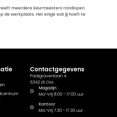
j heeft meerdere keurmeesters rondlopen
p de werkplaats. Het enige wat jij hoeft te
atie
Contactgegevens
Paalgravenlaan 4
5342 LR Oss
ren
Magazijn
dcentrum
Ma-Vrij 8:00 - 17.00 uur
r
Kantoor
Ma-Vrij 7.30 - 17.30 uur
j